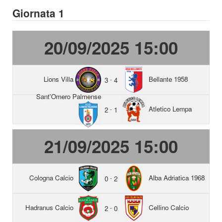
Giornata 1
20/09/2025 15:00
Lions Villa
Bellante 1958
3
-
4
Sant'Omero Palmense
Atletico Lempa
2
-
1
21/09/2025 15:00
Cologna Calcio
Alba Adriatica 1968
0
-
2
Hadranus Calcio
Cellino Calcio
2
-
0