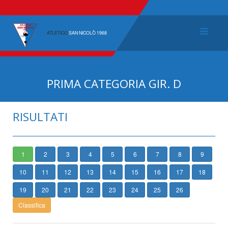
ATLETICO
SAN NICOLÒ 1968
PRIMA CATEGORIA GIR. D
RISULTATI
1
2
3
4
5
6
7
8
9
10
11
12
13
14
15
16
17
18
19
20
21
22
23
24
25
26
Classifica