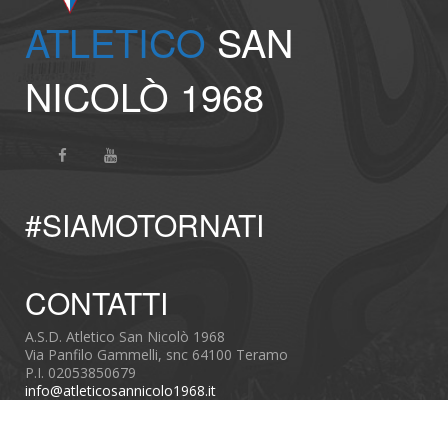
ATLETICO
SAN
NICOLÒ 1968
#SIAMOTORNATI
CONTATTI
A.S.D. Atletico San Nicolò 1968
Via Panfilo Gammelli, snc 64100 Teramo
P.I. 02053850679
info@atleticosannicolo1968.it
Privacy
Codice Etico