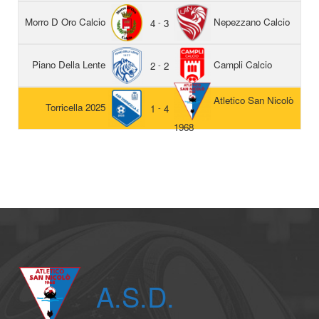
Morro D Oro Calcio
Nepezzano Calcio
4
-
3
Piano Della Lente
Campli Calcio
2
-
2
Atletico San Nicolò
Torricella 2025
1
-
4
1968
A.S.D.