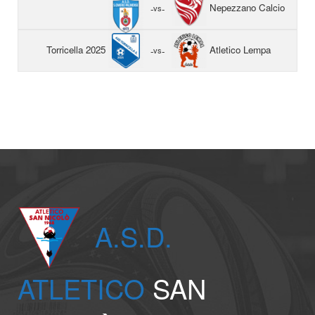
Nepezzano Calcio
-
vs
-
Torricella 2025
Atletico Lempa
-
vs
-
A.S.D.
ATLETICO
SAN