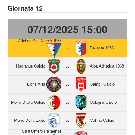
Giornata 12
07/12/2025 15:00
Atletico San Nicolò 1968
Bellante 1958
-
vs
-
Hadranus Calcio
Alba Adriatica 1968
-
vs
-
Lions Villa
Campli Calcio
-
vs
-
Morro D Oro Calcio
Cologna Calcio
-
vs
-
Piano Della Lente
Cellino Calcio
-
vs
-
Sant'Omero Palmense