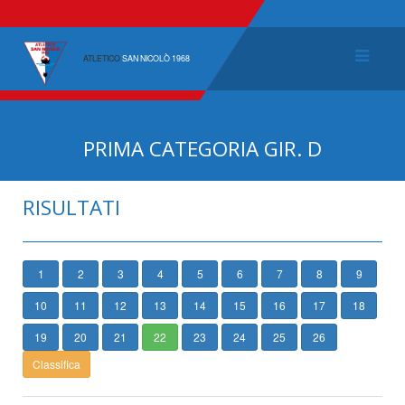
ATLETICO
SAN NICOLÒ 1968
PRIMA CATEGORIA GIR. D
RISULTATI
1
2
3
4
5
6
7
8
9
10
11
12
13
14
15
16
17
18
19
20
21
22
23
24
25
26
Classifica