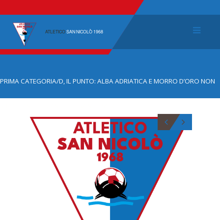
ATLETICO
SAN NICOLÒ 1968
PRIMA CATEGORIA/D, IL PUNTO: ALBA ADRIATICA E MORRO D’ORO NON
SBAGLIANO, OK ANCHE IL SANT’OMERO